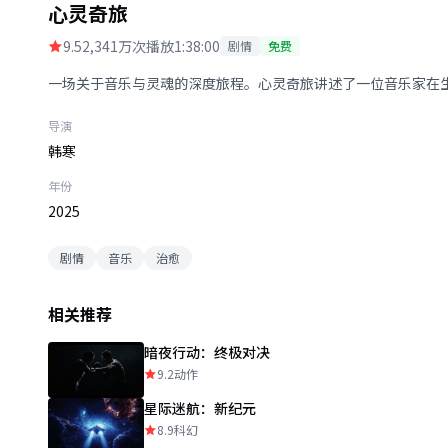
心灵奇旅
9.5
2,341万次播放
1:38:00
剧情
免费
一场关于音乐与灵魂的深度旅程。心灵奇旅讲述了一位音乐家在
导演
韩寒
年份
2025
剧情
音乐
治愈
相关推荐
暗夜行动：终极对决
9.2
动作
星际迷航：新纪元
8.9
科幻