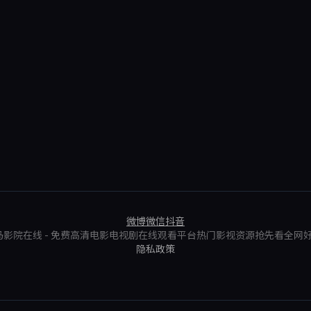
微博
微信
抖音
6 神马影院在线 - 免费高清电影电视剧在线观看平台热门影视资源抢先看全网
隐私政策