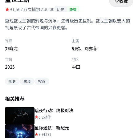
收藏
9
1,567万次播放
2:30:00
历史
免费
重现盛世王朝的辉煌与沉浮，史诗级历史巨制。盛世王朝以宏大的
视角展现了古代帝国的兴衰更替。
导演
主演
郑晓龙
胡歌、刘亦菲
年份
地区
2025
中国
历史
古装
权谋
相关推荐
暗夜行动：终极对决
9.2
动作
星际迷航：新纪元
8.9
科幻