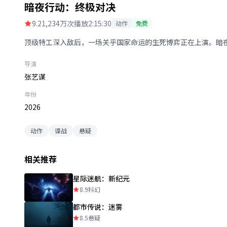
暗夜行动：终极对决
9.2
1,234万次播放
2:15:30
动作
免费
顶级特工深入敌后，一场关乎国家命运的生死博弈正在上演。暗
导演
张艺谋
年份
2026
动作
谍战
悬疑
相关推荐
星际迷航：新纪元
8.9
科幻
都市传说：迷雾
8.5
悬疑