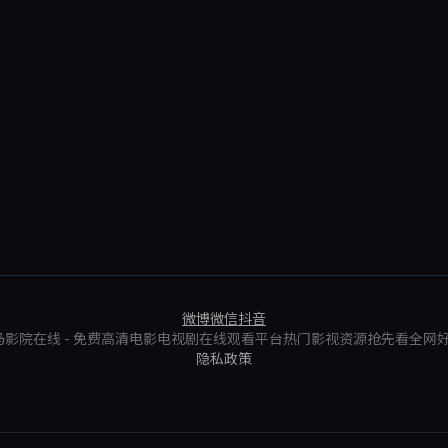
微博
微信
抖音
6 神马影院在线 - 免费高清电影电视剧在线观看平台热门影视资源抢先看全网
隐私政策