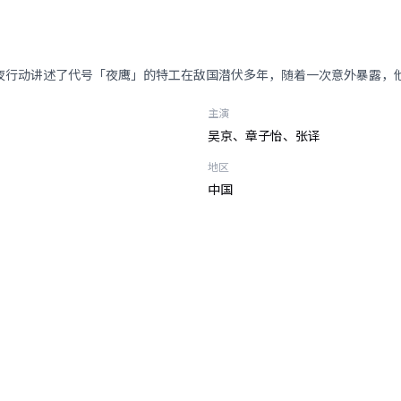
夜行动讲述了代号「夜鹰」的特工在敌国潜伏多年，随着一次意外暴露，
主演
吴京、章子怡、张译
地区
中国