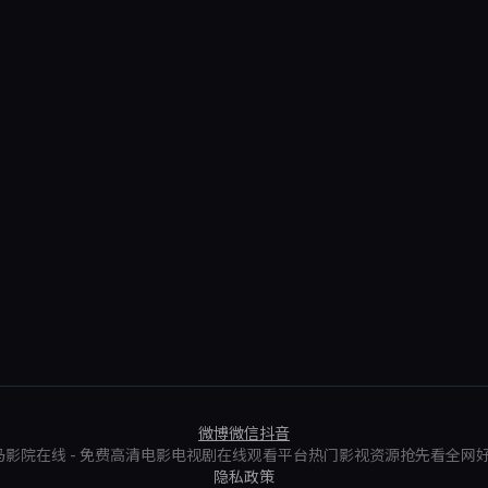
微博
微信
抖音
6 神马影院在线 - 免费高清电影电视剧在线观看平台热门影视资源抢先看全网
隐私政策