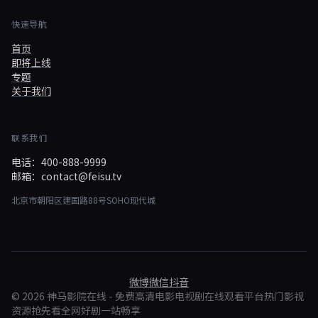
快速导航
首页
即将上线
专题
关于我们
联系我们
电话：400-888-9999
邮箱：contact@feisu.tv
北京市朝阳区建国路88号SOHO现代城
微博
微信
抖音
© 2026 神马影院在线 - 免费高清电影电视剧在线观看平台热门影视
资源抢先看全网好剧一站畅享