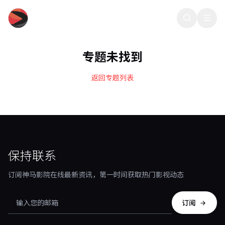
神马影院在线
专题未找到
返回专题列表
保持联系
订阅神马影院在线最新资讯，第一时间获取热门影视动态
订阅